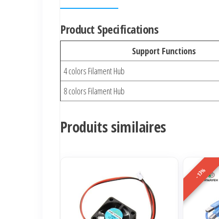
Product Specifications
Support Functions
4 colors Filament Hub
8 colors Filament Hub
Produits similaires
-13%
Ce
produit
a
plusieurs