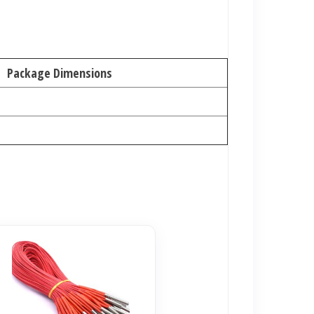
Package Dimensions
duit
sieurs