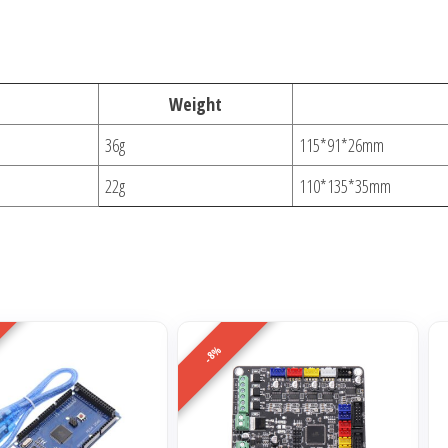
Weight
36g
115*91*26mm
22g
110*135*35mm
-8%
Ce
pro
a
plu