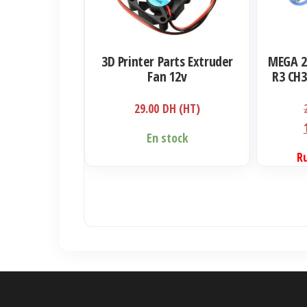
variations.
Les
options
3D Printer Parts Extruder
MEGA 2
peuvent
Fan 12v
R3 CH
être
Dev
29.00
DH (HT)
choisies
sur
En stock
la
R
page
du
produit