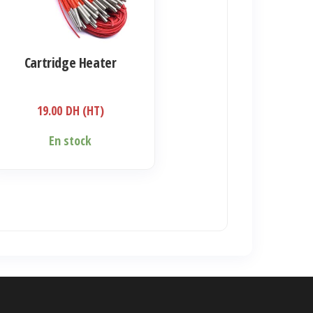
iations.
s
ions
Cartridge Heater
uvent
e
19.00
DH (HT)
isies
En stock
ge
duit