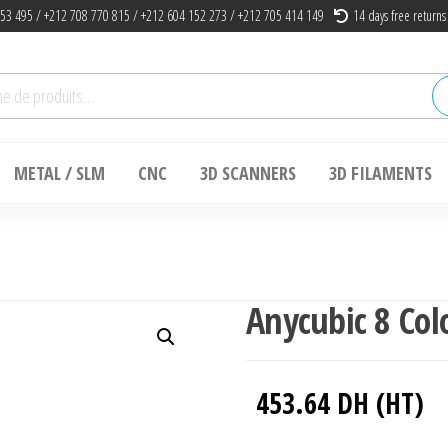
53 495 / +212 708 770 815 / +212 604 152 273 / +212 705 414 149
14 days free returns
he
METAL / SLM
CNC
3D SCANNERS
3D FILAMENTS
Anycubic 8 Col
453.64
DH (HT)