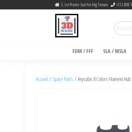
Skip
3, Lot Promo Sud Ain Atig Temara
+212 808 5
to
the
Recherc
content
pour :
3dware, N 1 3D
Let's Promote DIY
Printing in Morocco
FDM / FFF
SLA / MSLA
Accueil
/
Spare Parts
/ Anycubic 8 Colors Filament Hub