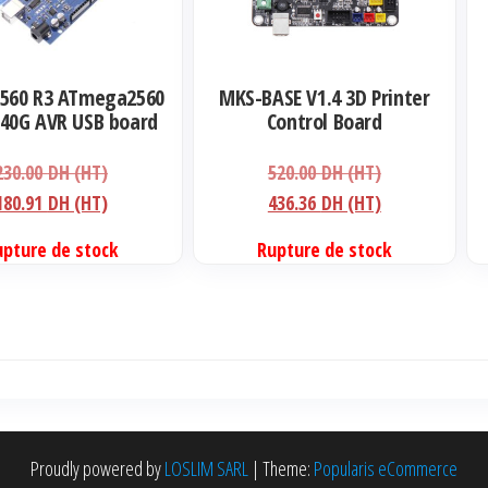
var
Le
opt
560 R3 ATmega2560
MKS-BASE V1.4 3D Printer
pe
340G AVR USB board
Control Board
êtr
elopment board
Le
Le
230.00
DH (HT)
520.00
DH (HT)
cho
prix
Le
prix
Le
180.91
DH (HT)
436.36
DH (HT)
sur
initial
prix
initial
prix
la
upture de stock
Rupture de stock
était :
actuel
était :
actuel
pa
230.00 DH
est :
520.00 DH
est :
du
(HT).
180.91 DH
(HT).
436.36 DH
pro
(HT).
(HT).
Proudly powered by
LOSLIM SARL
|
Theme:
Popularis eCommerce