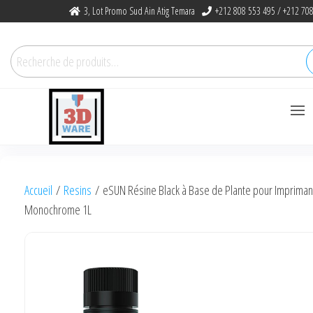
Skip
3, Lot Promo Sud Ain Atig Temara
+212 808 553 495 / +212 708
to
the
Recherche
content
pour :
3dware, N 1
Let's Promote DIY
3D Printing
Accueil
/
Resins
/ eSUN Résine Black à Base de Plante pour Impriman
in Morocco
Monochrome 1L