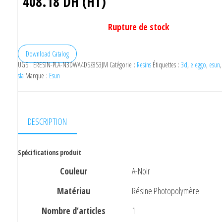
408.18
DH (HT)
Rupture de stock
Download Catalog
UGS :
ERESIN-PLA-N3DWA4DSZ8S3JM
Catégorie :
Resins
Étiquettes :
3d
,
eleggo
,
esun
sla
Marque :
Esun
DESCRIPTION
Spécifications produit
Couleur
A-Noir
Matériau
Résine Photopolymère
Nombre d’articles
1