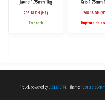
Jaune 1.75mm 1kg
Gris 1.75mm 
208.18
DH (HT)
208.18
DH (H
En stock
Rupture de st
Proudly powered by
LOSLIM SARL
|
Theme:
Popularis eCom