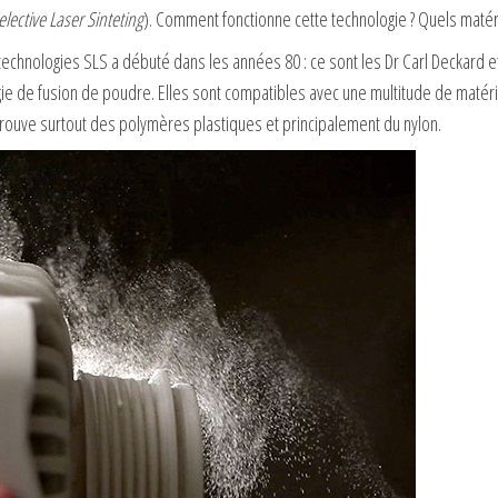
elective Laser Sinteting
). Comment fonctionne cette technologie ? Quels matéri
technologies SLS a débuté dans les années 80 : ce sont les Dr Carl Deckard e
ie de fusion de poudre. Elles sont compatibles avec une multitude de matéria
trouve surtout des polymères plastiques et principalement du nylon.