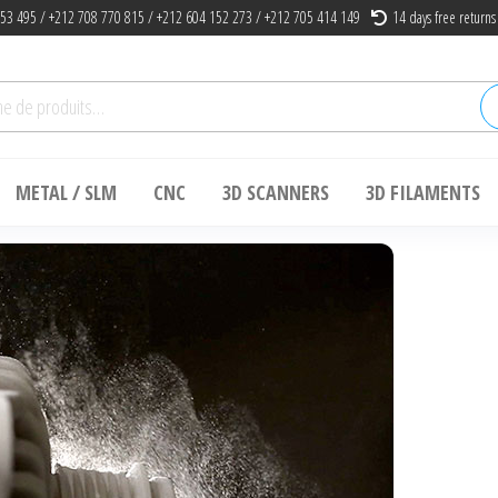
53 495 / +212 708 770 815 / +212 604 152 273 / +212 705 414 149
14 days free returns
he
METAL / SLM
CNC
3D SCANNERS
3D FILAMENTS