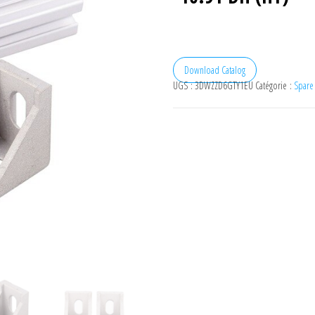
Download Catalog
UGS :
3DWZZD6GTY1EU
Catégorie :
Spare 