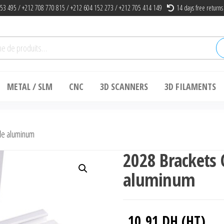
53 495 / +212 708 770 815 / +212 604 152 273 / +212 705 414 149
14 days free returns
he
METAL / SLM
CNC
3D SCANNERS
3D FILAMENTS
gle aluminum
2028 Brackets 
aluminum
10.91
DH (HT)