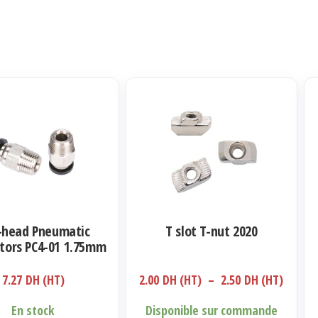
Ce
produit
a
plusieurs
variations.
Les
options
J-head Pneumatic
T slot T-nut 2020
peuvent
tors PC4-01 1.75mm
être
Plage
7.27
DH (HT)
2.00
DH (HT)
–
2.50
DH (HT)
choisies
de
sur
En stock
Disponible sur commande