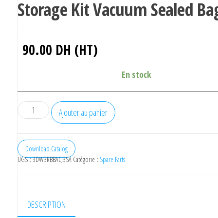
Storage Kit Vacuum Sealed Ba
90.00
DH (HT)
En stock
quantité
Ajouter au panier
de
eVacuum
3D
Download Catalog
UGS :
3DW3RBBACJ3SA
Catégorie :
Spare Parts
Printer
Filament
Storage
Kit
DESCRIPTION
Vacuum