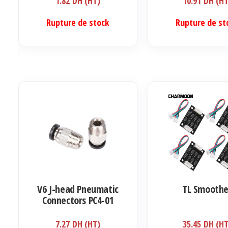
1.82
DH (HT)
10.91
DH (HT
Rupture de stock
Rupture de st
V6 J-head Pneumatic
TL Smoothe
Connectors PC4-01
1.75mm
7.27
DH (HT)
35.45
DH (HT