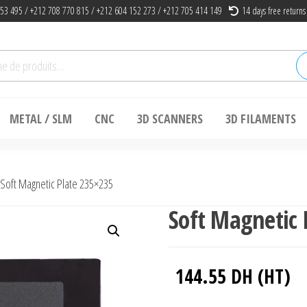
53 495 / +212 708 770 815 / +212 604 152 273 / +212 705 414 149
14 days free returns
he
METAL / SLM
CNC
3D SCANNERS
3D FILAMENTS
Soft Magnetic Plate 235×235
Soft Magnetic 
144.55
DH (HT)