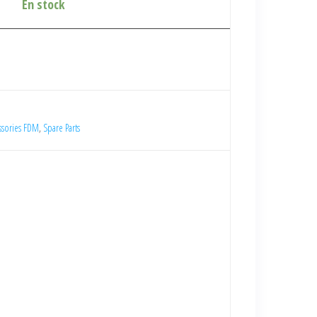
En stock
ssories FDM
,
Spare Parts