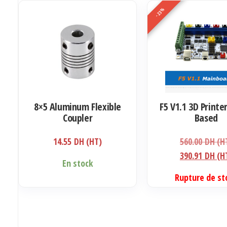
-23%
8×5 Aluminum Flexible
F5 V1.1 3D Printe
Coupler
Based
14.55
DH (HT)
560.00
DH (H
390.91
DH (H
En stock
Rupture de st