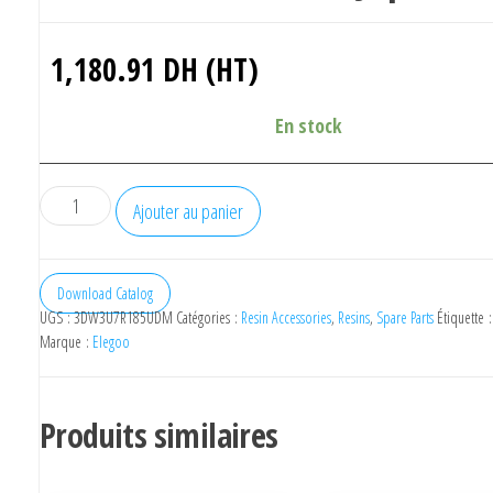
1,180.91
DH (HT)
En stock
quantité
Ajouter au panier
de
Resin
Vat
Download Catalog
UGS :
3DW3U7R185UDM
Catégories :
Resin Accessories
,
Resins
,
Spare Parts
Étiquette 
for
Marque :
Elegoo
ELEGOO
Jupiter
SE
Produits similaires