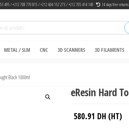
53 495 / +212 708 770 815 / +212 604 152 273 / +212 705 414 149
14 days free returns
he
METAL / SLM
CNC
3D SCANNERS
3D FILAMENTS
ught Black 1000ml
eResin Hard T
580.91
DH (HT)