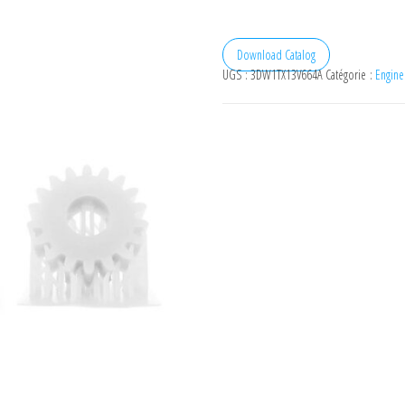
Download Catalog
UGS :
3DW1TX13V664A
Catégorie :
Engine