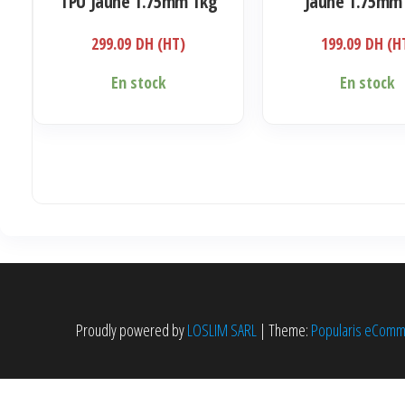
TPU Jaune 1.75mm 1kg
Jaune 1.75mm
299.09
DH (HT)
199.09
DH (H
En stock
En stock
Proudly powered by
LOSLIM SARL
|
Theme:
Popularis eCom