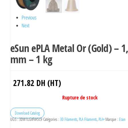
Previous
Next
eSun ePLA Metal Or (Gold) – 1
mm – 1 kg
271.82
DH (HT)
Rupture de stock
Download Catalog
UGS :
3DW1LGVFVA5C9
Catégories :
3D Filaments
,
PLA Filaments
,
PLA+
Marque :
Esun