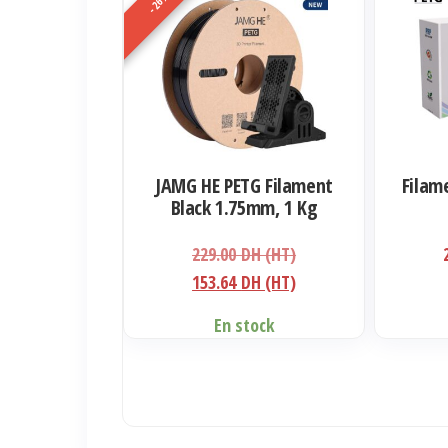
-26%
JAMG HE PETG Filament
Filam
Black 1.75mm, 1 Kg
Le
229.00
DH (HT)
prix
Le
153.64
DH (HT)
initial
prix
En stock
était :
actuel
229.00 DH
est :
(HT).
153.64 DH
(HT).