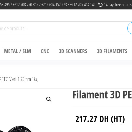
53 495 / +212 708 770 815 / +212 604 152 273 / +212 705 414 149
14 days free returns
he
METAL / SLM
CNC
3D SCANNERS
3D FILAMENTS
PETG Vert 1.75mm 1kg
Filament 3D P
217.27
DH (HT)