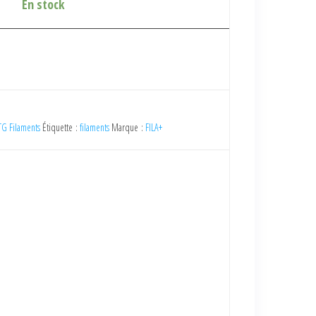
En stock
TG Filaments
Étiquette :
filaments
Marque :
FILA+