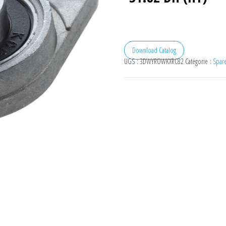
Download Catalog
UGS :
3DWYROWKXRC82
Catégorie :
Spare