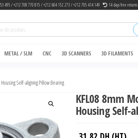
53 495 / +212 708 770 815 / +212 604 152 273 / +212 705 414 149
14 days free returns
he
METAL / SLM
CNC
3D SCANNERS
3D FILAMENTS
ousing Self-aligning Pillow Bearing
KFL08 8mm Mou
Housing Self-a
31.82
DH (HT)