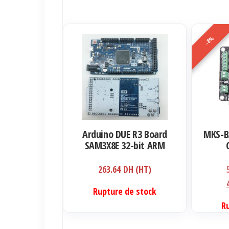
-8%
Arduino DUE R3 Board
MKS-BA
SAM3X8E 32-bit ARM
Cortex-M3 / Mega2560
263.64
DH (HT)
Rupture de stock
R