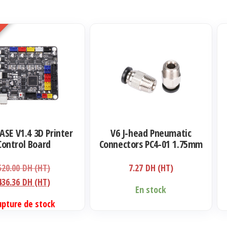
SE V1.4 3D Printer
V6 J-head Pneumatic
Control Board
Connectors PC4-01 1.75mm
Le
520.00
DH (HT)
7.27
DH (HT)
prix
Le
436.36
DH (HT)
En stock
initial
prix
upture de stock
était :
actuel
520.00 DH
est :