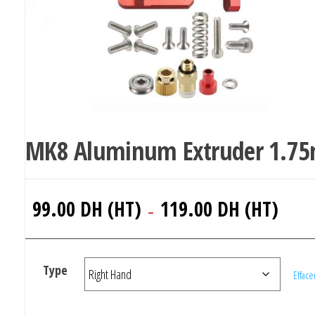
MK8 Aluminum Extruder 1.7
Plage
99.00
DH (HT)
119.00
DH (HT)
–
de
prix :
99.00 
Type
Efface
(HT)
à