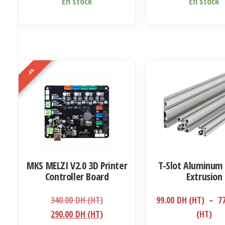
En stock
En stock
-6%
MKS MELZI V2.0 3D Printer
T-Slot Aluminum 
Controller Board
Extrusion
Le
340.00
DH (HT)
99.00
DH (HT)
–
7
prix
Le
Pla
290.00
DH (HT)
(HT)