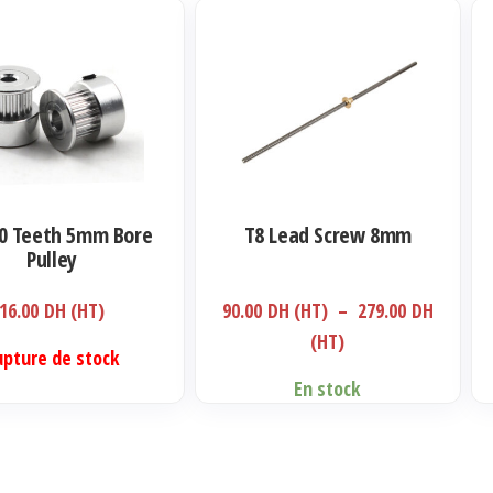
Ce
produit
a
plusieurs
variations.
Les
options
0 Teeth 5mm Bore
T8 Lead Screw 8mm
peuvent
Pulley
être
16.00
DH (HT)
90.00
DH (HT)
–
279.00
DH
choisies
Plage
(HT)
sur
upture de stock
de
la
En stock
prix :
page
90.00 DH
du
(HT)
produit