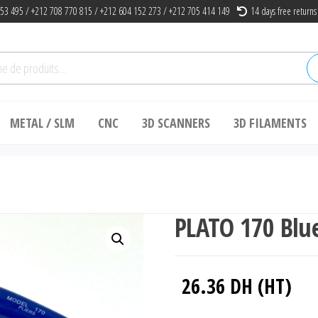
53 495 / +212 708 770 815 / +212 604 152 273 / +212 705 414 149
14 days free returns
he
METAL / SLM
CNC
3D SCANNERS
3D FILAMENTS
PLATO 170 Blue
26.36
DH (HT)