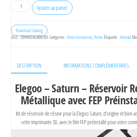
quantité
Ajouter au panier
de
Phrozen
Sonic
Download Catalog
UGS :
3DWM24G49KCN5
Catégories :
Resin Accessories
,
Resins
Étiquette :
#dental
Ma
Mitghy
Metallic
Resin
Tank
DESCRIPTION
INFORMATIONS COMPLÉMENTAIRES
Elegoo – Saturn – Réservoir R
Métallique avec FEP Préinst
Kit de réservoir de résine pour la Elegoo Saturn, d’origine et bien 
cette imprimante 3D, avec le film FEP préinstallé pour votre co