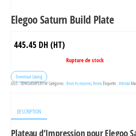
Elegoo Saturn Build Plate
445.45
DH (HT)
Rupture de stock
Download Catalog
UGS :
3DWG4O6F5391W
Catégories :
Resin Accessories
,
Resins
Étiquette :
#dental
Ma
DESCRIPTION
Plateau d’Impression pour Elegoo S