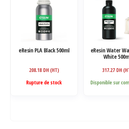
options
peuvent
être
choisies
sur
la
eResin PLA Black 500ml
eResin Water Wa
page
White 500m
du
produit
208.18
DH (HT)
317.27
DH (H
Rupture de stock
Disponible sur c