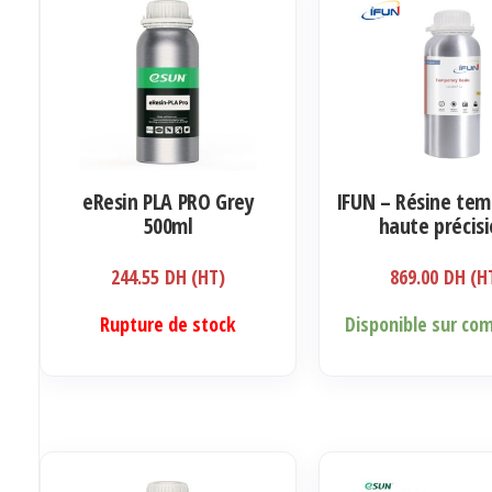
eResin PLA PRO Grey
IFUN – Résine tem
500ml
haute précisi
biocompatib
244.55
DH (HT)
869.00
DH (H
Ce
Rupture de stock
Disponible sur c
produit
a
plusieurs
variations.
Les