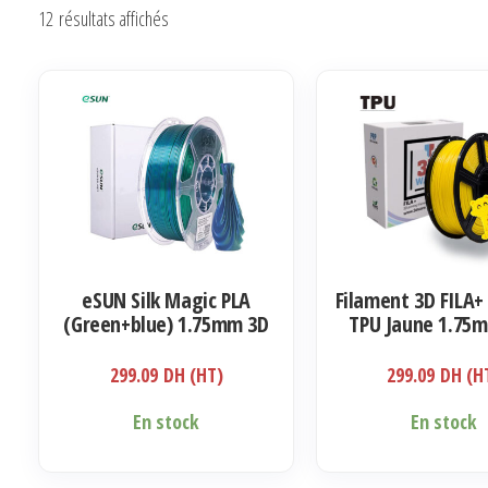
Trié
12 résultats affichés
du
plus
récent
au
plus
ancien
eSUN Silk Magic PLA
Filament 3D FILA+ 
(Green+blue) 1.75mm 3D
TPU Jaune 1.75
Filament 1KG
299.09
DH (HT)
299.09
DH (H
En stock
En stock